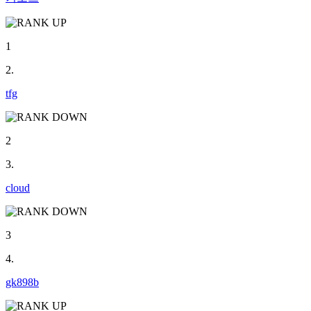
1
2.
tfg
2
3.
cloud
3
4.
gk898b