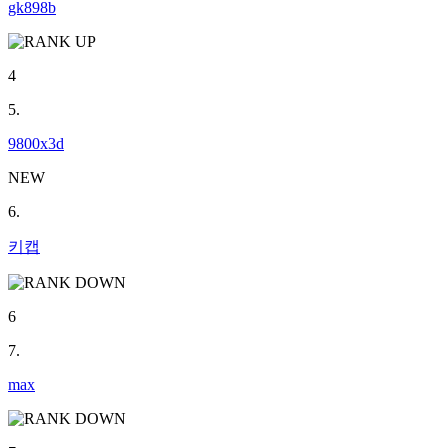
gk898b
4
5.
9800x3d
NEW
6.
키캡
6
7.
max