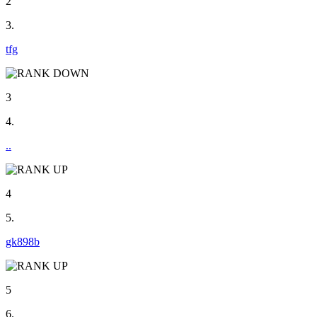
2
3.
tfg
3
4.
..
4
5.
gk898b
5
6.