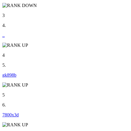
3
4.
..
4
5.
gk898b
5
6.
7800x3d