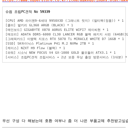
https://www.superstore.co.kr/item/makeup/index.html?mk=
슈컴 조립PC견적 No 
59339
[CPU] AMD 라이젠9-6세대 9950X3D (그래니트 릿지) (멀티팩(정품)) * 1
[쿨러] 발키리 GL360 ARGB (BLACK) * 1
[메인보드] GIGABYTE X870 AORUS ELITE WIFI7 제이씨현 * 1
[메모리] ADATA DDR5-6000 CL30 LANCER RGB 블랙 패키지 서린 (64GB(32
[그래픽카드] 이엠텍 지포스 RTX 5070 Ti MIRACLE WHITE D7 16GB * 1
[SSD] SK하이닉스 Platinum P41 M.2 NVMe 2TB * 1
[케이스] NZXT H9 Flow (블랙) * 1
[파워] 시소닉 NEW FOCUS V4 GX-1000 GOLD 풀모듈러 ATX3.1 * 1
[서비스] 조립PC견적 조립서비스 + 2년 보증 무상 출장 방문서비스 (1대분) *
우선 구성 다 해놨는데 호환 여부나 좀 더 나은 부품교체 추천받고싶