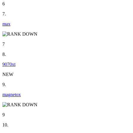
6
7.
max
7
8.
9070xt
NEW
9.
magnetox
9
10.