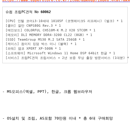
https://www.superstore.co.kr/item/makeup/index.html?mk=
슈컴 조립PC견적 No 
60062
[CPU] 인텔 코어i3-10세대 10105F (코멧레이크S 리프레시) (벌크) * 1
[쿨러] 잘만 CNPS80G Rev.3 * 1
[메인보드] COLORFUL CH510M-K M.2 V20 STCOM * 1
[메모리] DLI MEMORY DDR4-3200 CL22 (8GB) * 1
[SSD] TeamGroup MS30 M.2 SATA 256GB * 1
[케이스] 컴이지 킹덤 박스 미니 (블랙) * 1
[파워] 앱코 XPERT XP-500N * 1
[소프트웨어] Microsoft Windows 11 Home DSP 64bit 한글 * 1
[서비스] 조립PC견적 조립서비스 + 2년 보증 무상 출장 방문서비스 (1대분) *
- MS오피스(엑셀, PPT), 한글, 크롭 웹브라우저
- OS설치 및 조립, AS포함 70만원 이내 * 총 6대 구매희망