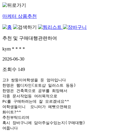
마케터 상품추천
추천 및 구매대행관련하여
kym * * * *
2026-06-30
조회수
149
고3 쌍둥이여학생을 둔 엄마입니다

한명은 웹디자인(포토샵 일러스트 등등)

한명은 건축쪽으로 공부를 희망해서

각종 문서작업등 여러목적으로

Pc를 구매하려는데 잘 모르겠네요^^

여학생들이니  모니터가 예뻣으면해요

화이트?^^

추천부탁드리며

혹시 장바구니에 담아주실수있는지(구매대행)

여쭙니다