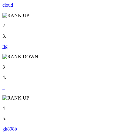
cloud
2
3.
tfg
3
4.
..
4
5.
gk898b