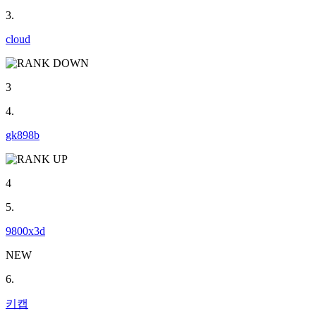
3.
cloud
3
4.
gk898b
4
5.
9800x3d
NEW
6.
키캡