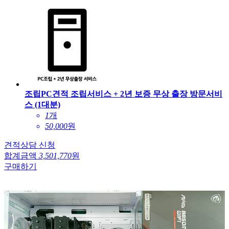
조립PC견적 조립서비스 + 2년 보증 무상 출장 방문서비
스 (1대분)
1
개
50,000
원
견적상담 신청
합계금액
3,501,770
원
구매하기