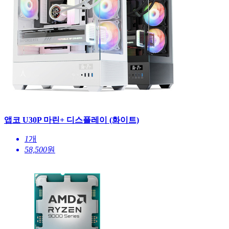
앱코 U30P 마린+ 디스플레이 (화이트)
1
개
58,500
원