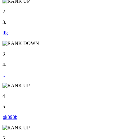
2
3.
tfg
3
4.
..
4
5.
gk898b
5