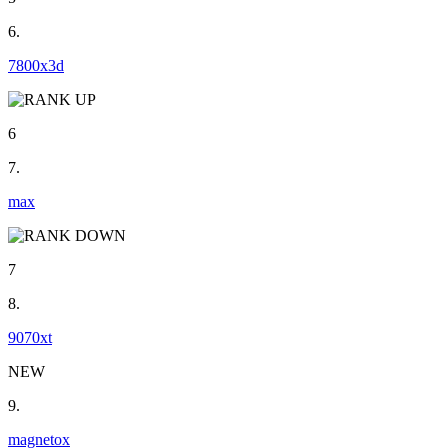
6.
7800x3d
6
7.
max
7
8.
9070xt
NEW
9.
magnetox