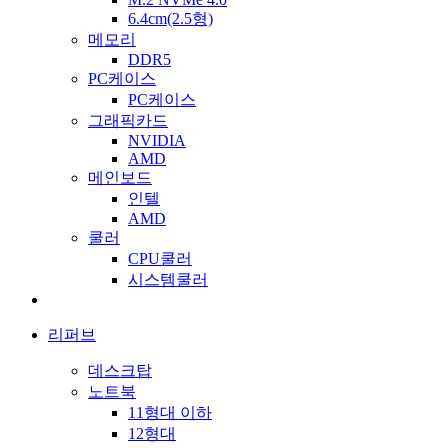
6.4cm(2.5형)
메모리
DDR5
PC케이스
PC케이스
그래픽카드
NVIDIA
AMD
메인보드
인텔
AMD
쿨러
CPU쿨러
시스템쿨러
리퍼브
데스크탑
노트북
11형대 이하
12형대