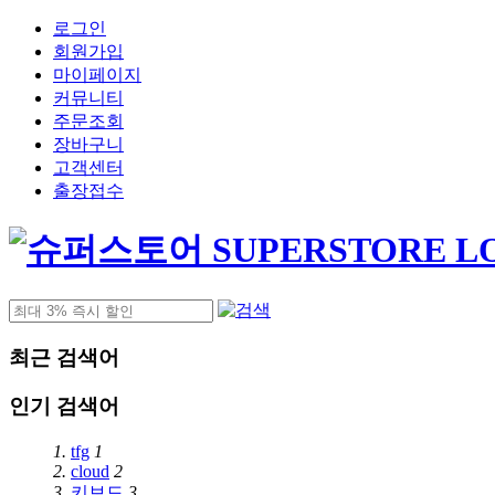
로그인
회원가입
마이페이지
커뮤니티
주문조회
장바구니
고객센터
출장접수
최근 검색어
인기 검색어
1.
tfg
1
2.
cloud
2
3.
키보드
3