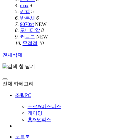
4.
max
4
5.
키캡
5
6.
반본체
6
7.
9070xt
NEW
8.
모니터암
8
9.
커브드
NEW
10.
무접점
10
전체삭제
전체 카테고리
조립PC
프로&비즈니스
게이밍
홈&오피스
노트북