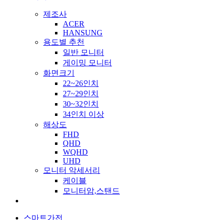
제조사
ACER
HANSUNG
용도별 추천
일반 모니터
게이밍 모니터
화면크기
22~26인치
27~29인치
30~32인치
34인치 이상
해상도
FHD
QHD
WQHD
UHD
모니터 악세서리
케이블
모니터암,스탠드
스마트가전