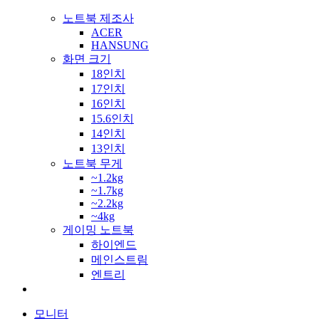
노트북 제조사
ACER
HANSUNG
화면 크기
18인치
17인치
16인치
15.6인치
14인치
13인치
노트북 무게
~1.2kg
~1.7kg
~2.2kg
~4kg
게이밍 노트북
하이엔드
메인스트림
엔트리
모니터