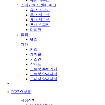
유선 마우스
스피커/헤드셋/마이크
유선 스피커
무선 헤드셋
유선 헤드셋
무선 스피커
마이크
웹캠
웹캠
기타
키캡
케이블
키스킨
장패드
노트북 주변기기
노트북 악세사리
모니터 악세사리
PC주요부품
저장장치
M.2 NVMe 4.0