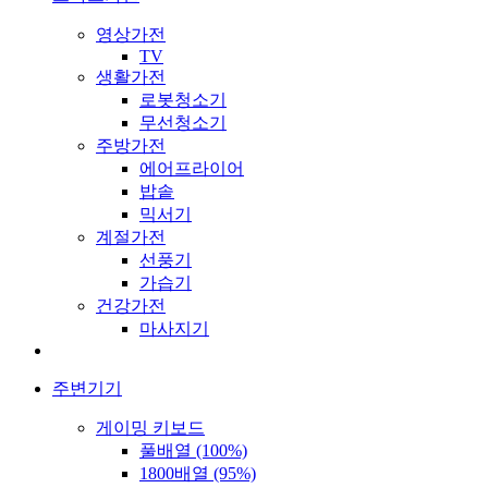
영상가전
TV
생활가전
로봇청소기
무선청소기
주방가전
에어프라이어
밥솥
믹서기
계절가전
선풍기
가습기
건강가전
마사지기
주변기기
게이밍 키보드
풀배열 (100%)
1800배열 (95%)