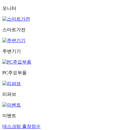
모니터
스마트가전
주변기기
PC주요부품
리퍼브
이벤트
데스크탑 출장접수