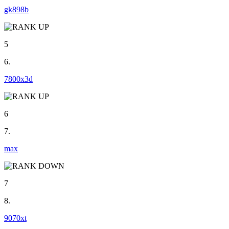
gk898b
5
6.
7800x3d
6
7.
max
7
8.
9070xt