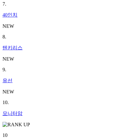
7.
40인치
NEW
8.
텐키리스
NEW
9.
유선
NEW
10.
모니터암
10