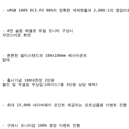
- sRGB 100% DCI-P3 98%
의 정확한 색재현율과
 2,000:1
의 명암비
- 4
면 슬림 베젤로 듀얼 모니터 구성시

자연스러운 화면 
- 
튼튼한 멀티스탠드와 
100x100mm 
베사마운트

탑재
- 
출시기념 
100
대한정 
2
만원

할인 및 무결점 무상업그레이드
(
총 
3
만원 상당 혜택
)
- 
최대 
15,000 
네이버페이 포인트 제공되는 포토상품평 이벤트 진행
- 
구매시 모니터암
 100% 
증정 이벤트 진행