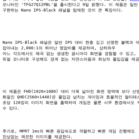
모니터인
 'TFG27Q12PBL'
을 출시한다고
 9
일 밝혔다
. 
이 제품은 일반
구현하는 
Nano IPS-Black 
패널을 탑재한 것이 큰 특징이다
.
Nano IPS-Black 
패널은 일반
 IPS 
대비 한층 깊고 선명한 블랙과 어
잡아내는
 2,000:1
의 뛰어난 명암비를 제공하며
, 
상하좌우

어느 각도에서도 왜곡 없는 생생한 광시야각 화면을 경험할 수 있고
, 
듀얼 모니터로 구성해도 경계 없는 자연스러움과 최상의 몰입감을 제
이 제품은 
FHD(1920×1080) 
대비 더욱 넓어진 화면 영역에 보다 선명
화질인
 QHD(2560×1440)
은 몰입감 넘치는 게이밍과 효율적인 멀티태스
초당
 120
장의 이미지 화면을 출력하여 게임은 물론 사무 환경에서도 
수 있다
.
추가로
, MPRT 1ms
의 빠른 응답속도로 격렬하고 빠른 게임 진행에도

잔상없는 깨끗한 이미지를 제공한다
.