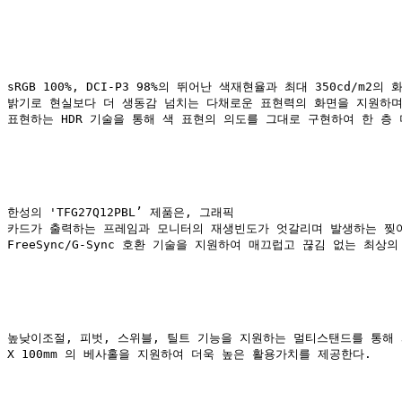
sRGB 100%, DCI-P3 98%
의 뛰어난 색재현율과 최대
 350cd/m2
의 화
밝기로 현실보다 더 생동감 넘치는 다채로운 표현력의 화면을 지원하
표현하는
 HDR 
기술을 통해 색 표현의 의도를 그대로 구현하여 한 층
한성의 
'TFG27Q12PBL’ 
제품은
, 
그래픽

카드가 출력하는 프레임과 모니터의 재생빈도가 엇갈리며 발생하는 찢
FreeSync/G-Sync 
호환 기술을 지원하여 매끄럽고 끊김 없는 최상의
높낮이조절
, 
피벗
, 
스위블
, 
틸트 기능을 지원하는 멀티스탠드를 통해
X 100mm 
의 베사홀을 지원하여 더욱 높은 활용가치를 제공한다
. 