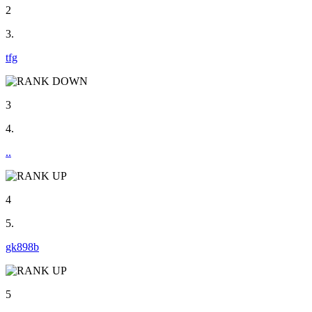
2
3.
tfg
3
4.
..
4
5.
gk898b
5