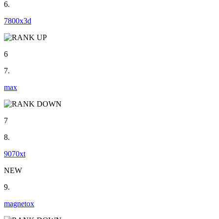
6.
7800x3d
6
7.
max
7
8.
9070xt
NEW
9.
magnetox