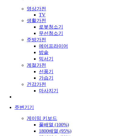
영상가전
TV
생활가전
로봇청소기
무선청소기
주방가전
에어프라이어
밥솥
믹서기
계절가전
선풍기
가습기
건강가전
마사지기
주변기기
게이밍 키보드
풀배열 (100%)
1800배열 (95%)