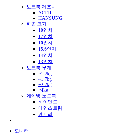
노트북 제조사
ACER
HANSUNG
화면 크기
18인치
17인치
16인치
15.6인치
14인치
13인치
노트북 무게
~1.2kg
~1.7kg
~2.2kg
~4kg
게이밍 노트북
하이엔드
메인스트림
엔트리
모니터