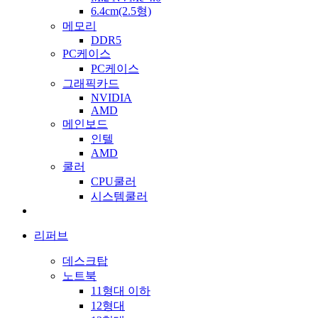
6.4cm(2.5형)
메모리
DDR5
PC케이스
PC케이스
그래픽카드
NVIDIA
AMD
메인보드
인텔
AMD
쿨러
CPU쿨러
시스템쿨러
리퍼브
데스크탑
노트북
11형대 이하
12형대