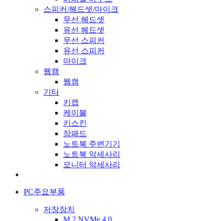
스피커/헤드셋/마이크
무선 헤드셋
유선 헤드셋
무선 스피커
유선 스피커
마이크
웹캠
웹캠
기타
키캡
케이블
키스킨
장패드
노트북 주변기기
노트북 악세사리
모니터 악세사리
PC주요부품
저장장치
M.2 NVMe 4.0