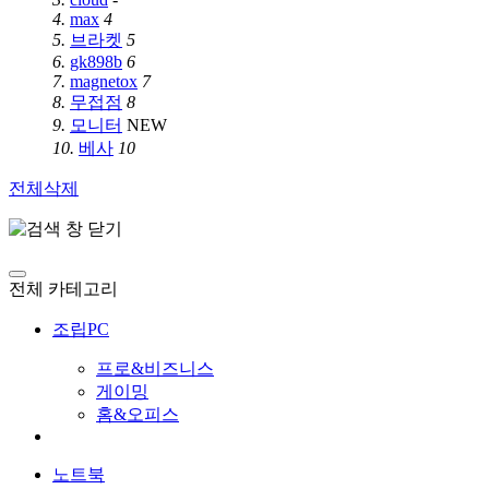
4.
max
4
5.
브라켓
5
6.
gk898b
6
7.
magnetox
7
8.
무접점
8
9.
모니터
NEW
10.
베사
10
전체삭제
전체 카테고리
조립PC
프로&비즈니스
게이밍
홈&오피스
노트북