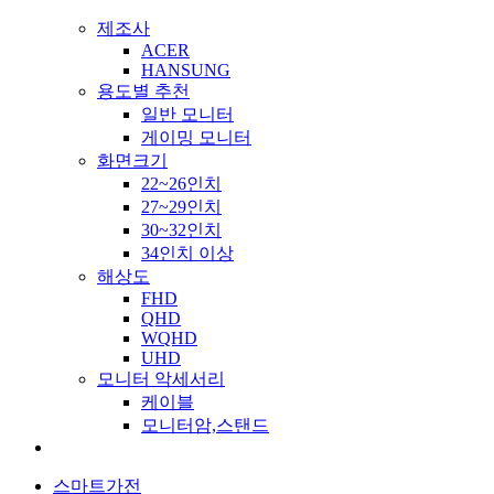
제조사
ACER
HANSUNG
용도별 추천
일반 모니터
게이밍 모니터
화면크기
22~26인치
27~29인치
30~32인치
34인치 이상
해상도
FHD
QHD
WQHD
UHD
모니터 악세서리
케이블
모니터암,스탠드
스마트가전