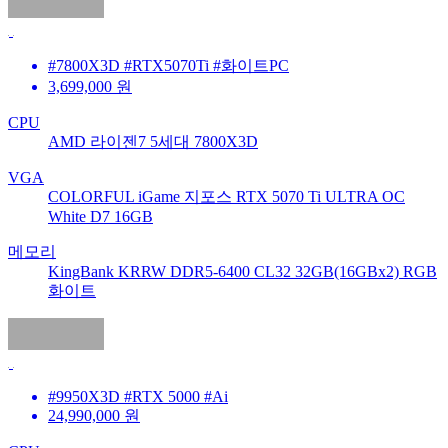
#7800X3D #RTX5070Ti #화이트PC
3,699,000
원
CPU
AMD 라이젠7 5세대 7800X3D
VGA
COLORFUL iGame 지포스 RTX 5070 Ti ULTRA OC
White D7 16GB
메모리
KingBank KRRW DDR5-6400 CL32 32GB(16GBx2) RGB
화이트
#9950X3D #RTX 5000 #Ai
24,990,000
원