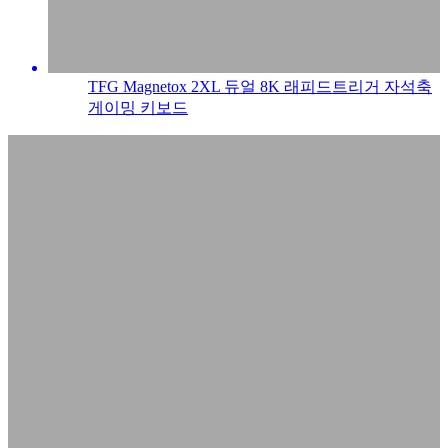
TFG Magnetox 2XL 듀얼 8K 래피드트리거 자석축
게이밍 키보드