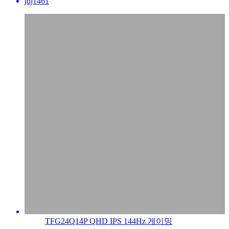
juj1461
TFG24Q14P QHD IPS 144Hz 게이밍