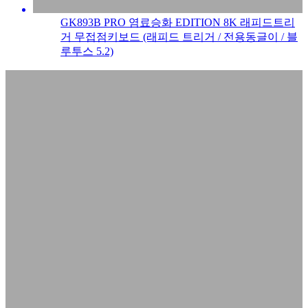
GK893B PRO 염료승화 EDITION 8K 래피드트리
거 무접점키보드 (래피드 트리거 / 전용동글이 / 블
루투스 5.2)