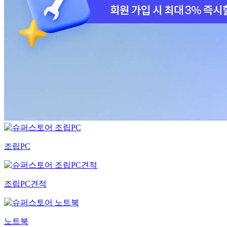
조립PC
조립PC견적
노트북