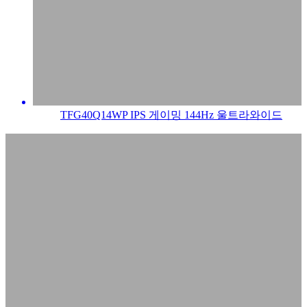
TFG40Q14WP IPS 게이밍 144Hz 울트라와이드