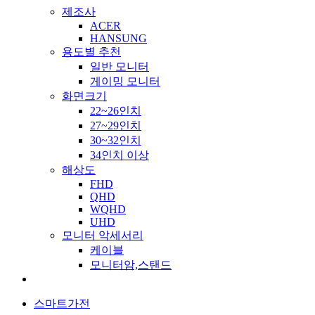
제조사
ACER
HANSUNG
용도별 추천
일반 모니터
게이밍 모니터
화면크기
22~26인치
27~29인치
30~32인치
34인치 이상
해상도
FHD
QHD
WQHD
UHD
모니터 악세서리
케이블
모니터암,스탠드
스마트가전