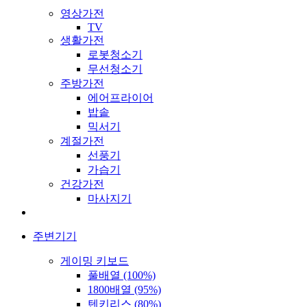
영상가전
TV
생활가전
로봇청소기
무선청소기
주방가전
에어프라이어
밥솥
믹서기
계절가전
선풍기
가습기
건강가전
마사지기
주변기기
게이밍 키보드
풀배열 (100%)
1800배열 (95%)
텐키리스 (80%)