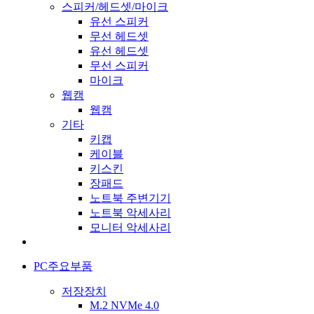
스피커/헤드셋/마이크
유선 스피커
무선 헤드셋
유선 헤드셋
무선 스피커
마이크
웹캠
웹캠
기타
키캡
케이블
키스킨
장패드
노트북 주변기기
노트북 악세사리
모니터 악세사리
PC주요부품
저장장치
M.2 NVMe 4.0