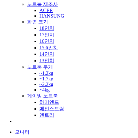
노트북 제조사
ACER
HANSUNG
화면 크기
18인치
17인치
16인치
15.6인치
14인치
13인치
노트북 무게
~1.2kg
~1.7kg
~2.2kg
~4kg
게이밍 노트북
하이엔드
메인스트림
엔트리
모니터