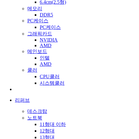
6.4cm(2.5형)
메모리
DDR5
PC케이스
PC케이스
그래픽카드
NVIDIA
AMD
메인보드
인텔
AMD
쿨러
CPU쿨러
시스템쿨러
리퍼브
데스크탑
노트북
11형대 이하
12형대
13형대