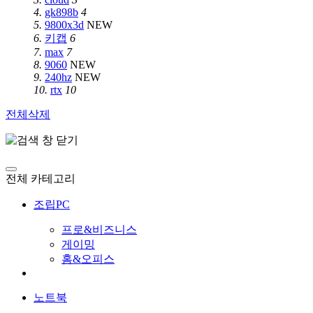
4.
gk898b
4
5.
9800x3d
NEW
6.
키캡
6
7.
max
7
8.
9060
NEW
9.
240hz
NEW
10.
rtx
10
전체삭제
전체 카테고리
조립PC
프로&비즈니스
게이밍
홈&오피스
노트북