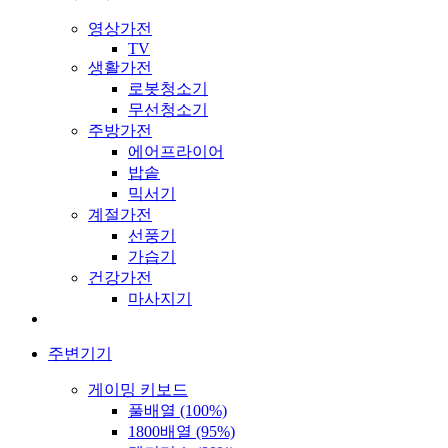
영상가전
TV
생활가전
로봇청소기
무선청소기
주방가전
에어프라이어
밥솥
믹서기
계절가전
선풍기
가습기
건강가전
마사지기
주변기기
게이밍 키보드
풀배열 (100%)
1800배열 (95%)