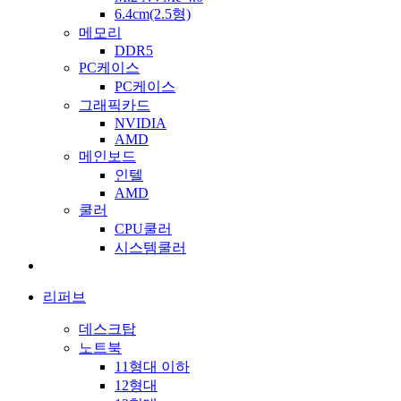
6.4cm(2.5형)
메모리
DDR5
PC케이스
PC케이스
그래픽카드
NVIDIA
AMD
메인보드
인텔
AMD
쿨러
CPU쿨러
시스템쿨러
리퍼브
데스크탑
노트북
11형대 이하
12형대