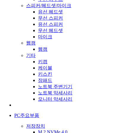
스피커/헤드셋/마이크
유선 헤드셋
무선 스피커
유선 스피커
무선 헤드셋
마이크
웹캠
웹캠
기타
키캡
케이블
키스킨
장패드
노트북 주변기기
노트북 악세사리
모니터 악세사리
PC주요부품
저장장치
M.2 NVMe 4.0