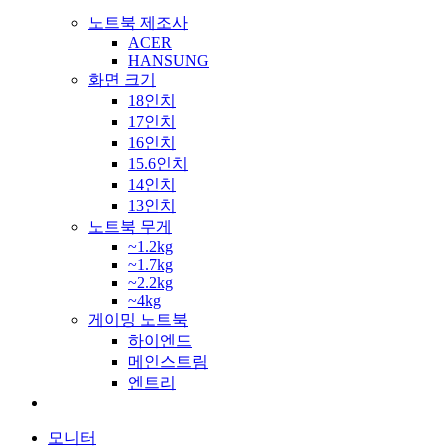
노트북 제조사
ACER
HANSUNG
화면 크기
18인치
17인치
16인치
15.6인치
14인치
13인치
노트북 무게
~1.2kg
~1.7kg
~2.2kg
~4kg
게이밍 노트북
하이엔드
메인스트림
엔트리
모니터