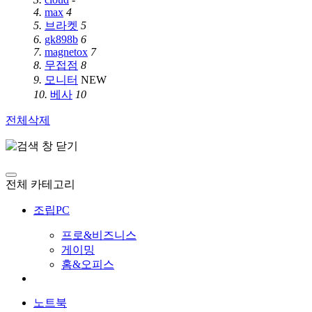
4.
max
4
5.
브라켓
5
6.
gk898b
6
7.
magnetox
7
8.
무접점
8
9.
모니터
NEW
10.
베사
10
전체삭제
전체 카테고리
조립PC
프로&비즈니스
게이밍
홈&오피스
노트북