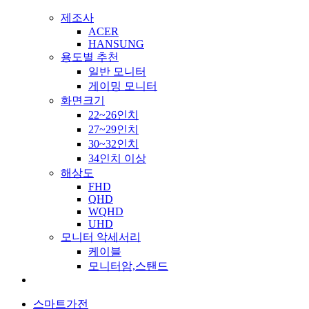
제조사
ACER
HANSUNG
용도별 추천
일반 모니터
게이밍 모니터
화면크기
22~26인치
27~29인치
30~32인치
34인치 이상
해상도
FHD
QHD
WQHD
UHD
모니터 악세서리
케이블
모니터암,스탠드
스마트가전