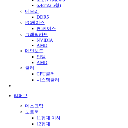
6.4cm(2.5형)
메모리
DDR5
PC케이스
PC케이스
그래픽카드
NVIDIA
AMD
메인보드
인텔
AMD
쿨러
CPU쿨러
시스템쿨러
리퍼브
데스크탑
노트북
11형대 이하
12형대