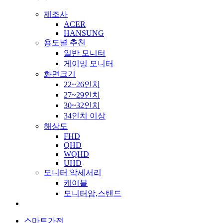
제조사
ACER
HANSUNG
용도별 추천
일반 모니터
게이밍 모니터
화면크기
22~26인치
27~29인치
30~32인치
34인치 이상
해상도
FHD
QHD
WQHD
UHD
모니터 악세서리
케이블
모니터암,스탠드
스마트가전