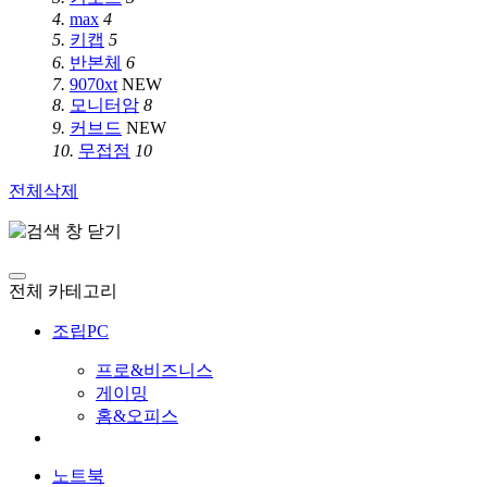
4.
max
4
5.
키캡
5
6.
반본체
6
7.
9070xt
NEW
8.
모니터암
8
9.
커브드
NEW
10.
무접점
10
전체삭제
전체 카테고리
조립PC
프로&비즈니스
게이밍
홈&오피스
노트북