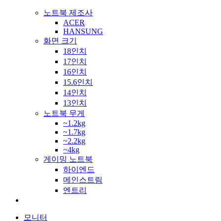
노트북 제조사
ACER
HANSUNG
화면 크기
18인치
17인치
16인치
15.6인치
14인치
13인치
노트북 무게
~1.2kg
~1.7kg
~2.2kg
~4kg
게이밍 노트북
하이엔드
메인스트림
엔트리
모니터