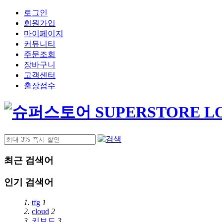
로그인
회원가입
마이페이지
커뮤니티
주문조회
장바구니
고객센터
출장접수
최근 검색어
인기 검색어
1.
tfg
1
2.
cloud
2
3.
키보드
3