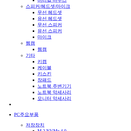
버티컬 마우스
스피커/헤드셋/마이크
무선 헤드셋
유선 헤드셋
무선 스피커
유선 스피커
마이크
웹캠
웹캠
기타
키캡
케이블
키스킨
장패드
노트북 주변기기
노트북 악세사리
모니터 악세사리
PC주요부품
저장장치
M.2 NVMe 4.0