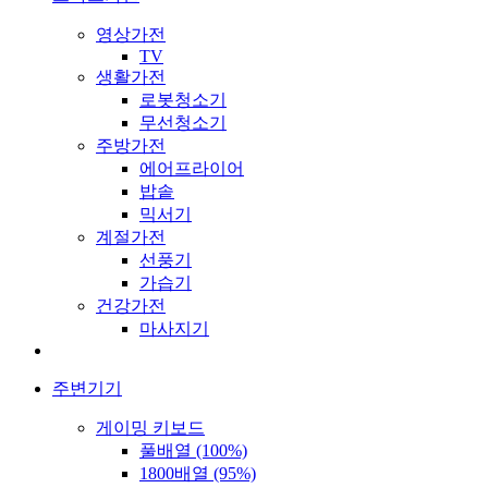
영상가전
TV
생활가전
로봇청소기
무선청소기
주방가전
에어프라이어
밥솥
믹서기
계절가전
선풍기
가습기
건강가전
마사지기
주변기기
게이밍 키보드
풀배열 (100%)
1800배열 (95%)