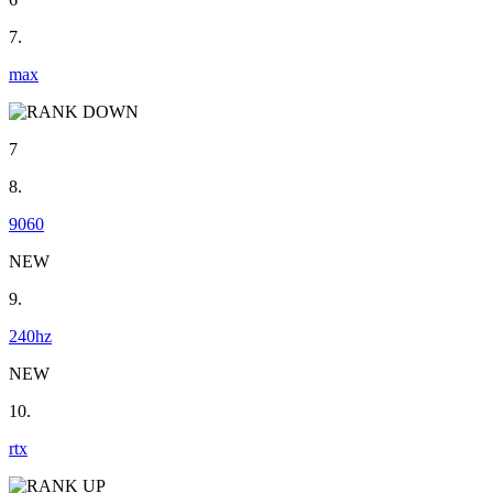
7.
max
7
8.
9060
NEW
9.
240hz
NEW
10.
rtx