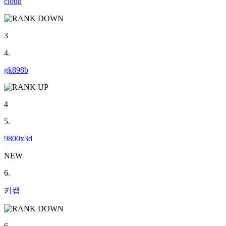
cloud
3
4.
gk898b
4
5.
9800x3d
NEW
6.
키캡
6