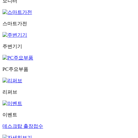
모니터
스마트가전
주변기기
PC주요부품
리퍼브
이벤트
데스크탑 출장접수