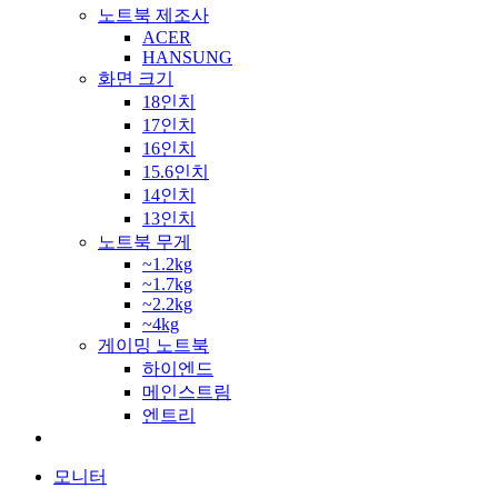
노트북 제조사
ACER
HANSUNG
화면 크기
18인치
17인치
16인치
15.6인치
14인치
13인치
노트북 무게
~1.2kg
~1.7kg
~2.2kg
~4kg
게이밍 노트북
하이엔드
메인스트림
엔트리
모니터