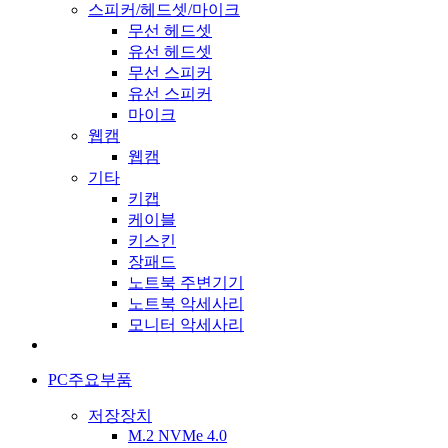
스피커/헤드셋/마이크
무선 헤드셋
유선 헤드셋
무선 스피커
유선 스피커
마이크
웹캠
웹캠
기타
키캡
케이블
키스킨
장패드
노트북 주변기기
노트북 악세사리
모니터 악세사리
PC주요부품
저장장치
M.2 NVMe 4.0