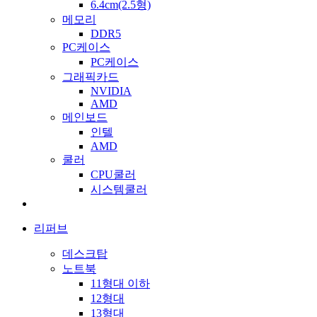
6.4cm(2.5형)
메모리
DDR5
PC케이스
PC케이스
그래픽카드
NVIDIA
AMD
메인보드
인텔
AMD
쿨러
CPU쿨러
시스템쿨러
리퍼브
데스크탑
노트북
11형대 이하
12형대
13형대