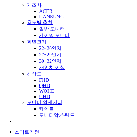
제조사
ACER
HANSUNG
용도별 추천
일반 모니터
게이밍 모니터
화면크기
22~26인치
27~29인치
30~32인치
34인치 이상
해상도
FHD
QHD
WQHD
UHD
모니터 악세서리
케이블
모니터암,스탠드
스마트가전