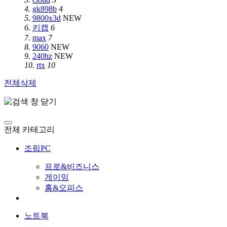
4.
gk898b
4
5.
9800x3d
NEW
6.
키캡
6
7.
max
7
8.
9060
NEW
9.
240hz
NEW
10.
rtx
10
전체삭제
전체 카테고리
조립PC
프로&비즈니스
게이밍
홈&오피스
노트북