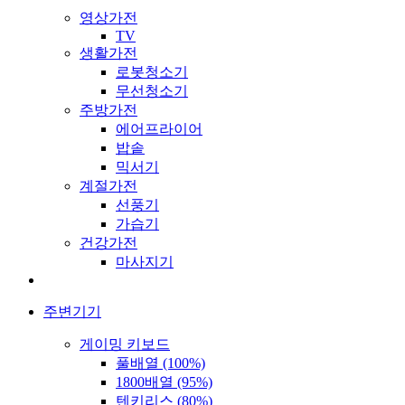
영상가전
TV
생활가전
로봇청소기
무선청소기
주방가전
에어프라이어
밥솥
믹서기
계절가전
선풍기
가습기
건강가전
마사지기
주변기기
게이밍 키보드
풀배열 (100%)
1800배열 (95%)
텐키리스 (80%)