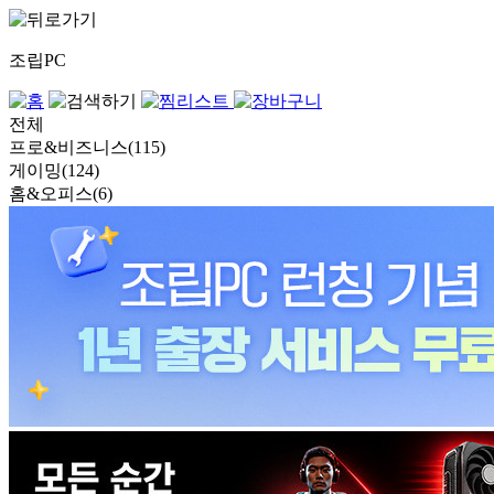
조립PC
전체
프로&비즈니스(115)
게이밍(124)
홈&오피스(6)