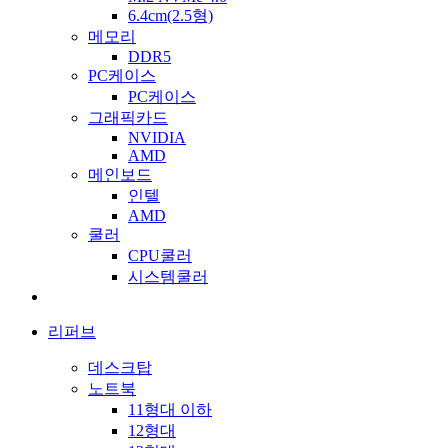
6.4cm(2.5형)
메모리
DDR5
PC케이스
PC케이스
그래픽카드
NVIDIA
AMD
메인보드
인텔
AMD
쿨러
CPU쿨러
시스템쿨러
리퍼브
데스크탑
노트북
11형대 이하
12형대