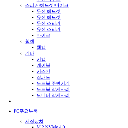
스피커/헤드셋/마이크
무선 헤드셋
유선 헤드셋
무선 스피커
유선 스피커
마이크
웹캠
웹캠
기타
키캡
케이블
키스킨
장패드
노트북 주변기기
노트북 악세사리
모니터 악세사리
PC주요부품
저장장치
M.2 NVMe 4.0