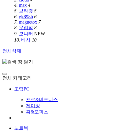
4.
max
4
5.
브라켓
5
6.
gk898b
6
7.
magnetox
7
8.
무접점
8
9.
모니터
NEW
10.
베사
10
전체삭제
전체 카테고리
조립PC
프로&비즈니스
게이밍
홈&오피스
노트북