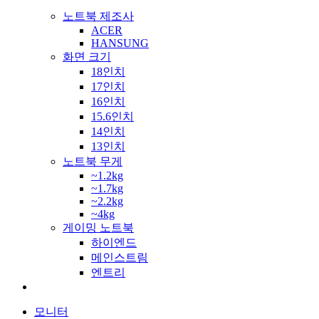
노트북 제조사
ACER
HANSUNG
화면 크기
18인치
17인치
16인치
15.6인치
14인치
13인치
노트북 무게
~1.2kg
~1.7kg
~2.2kg
~4kg
게이밍 노트북
하이엔드
메인스트림
엔트리
모니터