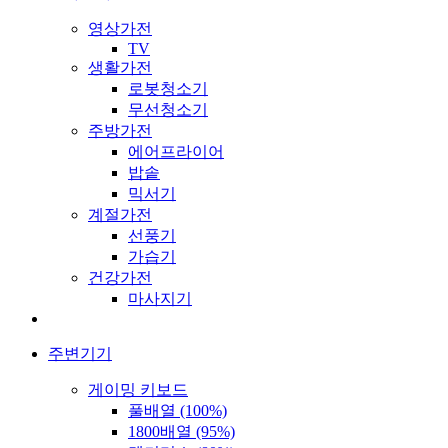
영상가전
TV
생활가전
로봇청소기
무선청소기
주방가전
에어프라이어
밥솥
믹서기
계절가전
선풍기
가습기
건강가전
마사지기
주변기기
게이밍 키보드
풀배열 (100%)
1800배열 (95%)