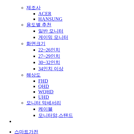
제조사
ACER
HANSUNG
용도별 추천
일반 모니터
게이밍 모니터
화면크기
22~26인치
27~29인치
30~32인치
34인치 이상
해상도
FHD
QHD
WQHD
UHD
모니터 악세서리
케이블
모니터암,스탠드
스마트가전