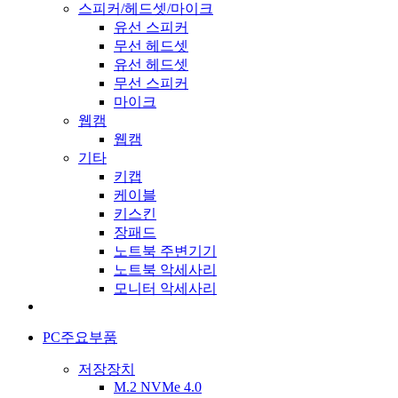
스피커/헤드셋/마이크
유선 스피커
무선 헤드셋
유선 헤드셋
무선 스피커
마이크
웹캠
웹캠
기타
키캡
케이블
키스킨
장패드
노트북 주변기기
노트북 악세사리
모니터 악세사리
PC주요부품
저장장치
M.2 NVMe 4.0