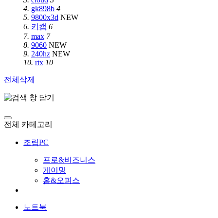
4.
gk898b
4
5.
9800x3d
NEW
6.
키캡
6
7.
max
7
8.
9060
NEW
9.
240hz
NEW
10.
rtx
10
전체삭제
전체 카테고리
조립PC
프로&비즈니스
게이밍
홈&오피스
노트북