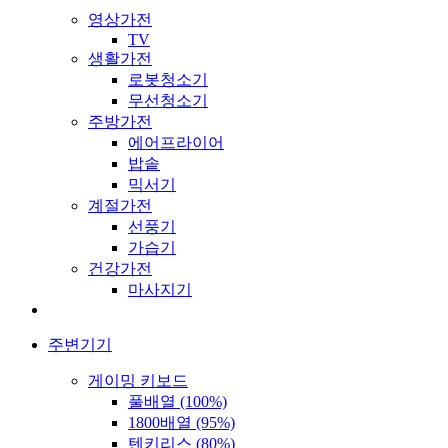
영상가전
TV
생활가전
로봇청소기
무선청소기
주방가전
에어프라이어
밥솥
믹서기
계절가전
선풍기
가습기
건강가전
마사지기
주변기기
게이밍 키보드
풀배열 (100%)
1800배열 (95%)
텐키리스 (80%)