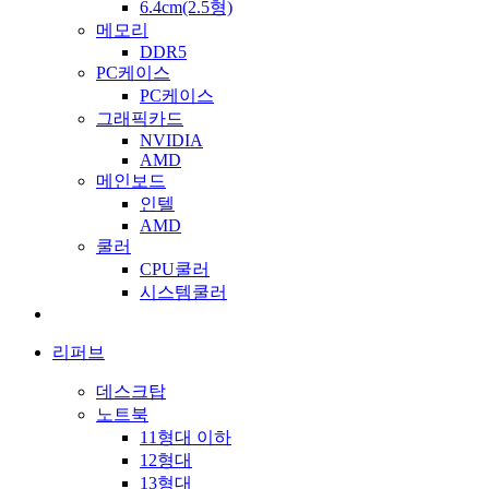
6.4cm(2.5형)
메모리
DDR5
PC케이스
PC케이스
그래픽카드
NVIDIA
AMD
메인보드
인텔
AMD
쿨러
CPU쿨러
시스템쿨러
리퍼브
데스크탑
노트북
11형대 이하
12형대
13형대