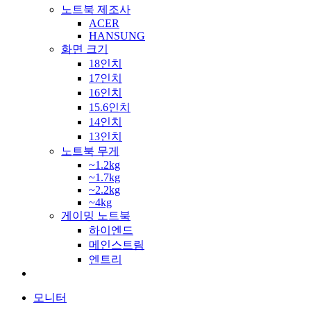
노트북 제조사
ACER
HANSUNG
화면 크기
18인치
17인치
16인치
15.6인치
14인치
13인치
노트북 무게
~1.2kg
~1.7kg
~2.2kg
~4kg
게이밍 노트북
하이엔드
메인스트림
엔트리
모니터