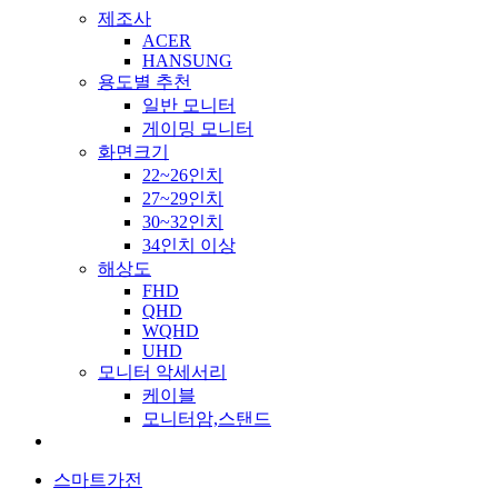
제조사
ACER
HANSUNG
용도별 추천
일반 모니터
게이밍 모니터
화면크기
22~26인치
27~29인치
30~32인치
34인치 이상
해상도
FHD
QHD
WQHD
UHD
모니터 악세서리
케이블
모니터암,스탠드
스마트가전