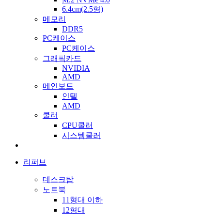
6.4cm(2.5형)
메모리
DDR5
PC케이스
PC케이스
그래픽카드
NVIDIA
AMD
메인보드
인텔
AMD
쿨러
CPU쿨러
시스템쿨러
리퍼브
데스크탑
노트북
11형대 이하
12형대