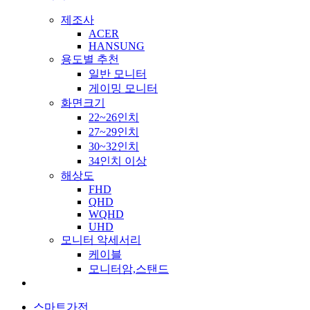
제조사
ACER
HANSUNG
용도별 추천
일반 모니터
게이밍 모니터
화면크기
22~26인치
27~29인치
30~32인치
34인치 이상
해상도
FHD
QHD
WQHD
UHD
모니터 악세서리
케이블
모니터암,스탠드
스마트가전