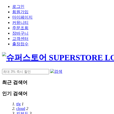
로그인
회원가입
마이페이지
커뮤니티
주문조회
장바구니
고객센터
출장접수
최근 검색어
인기 검색어
1.
tfg
1
2.
cloud
2
3.
키보드
3