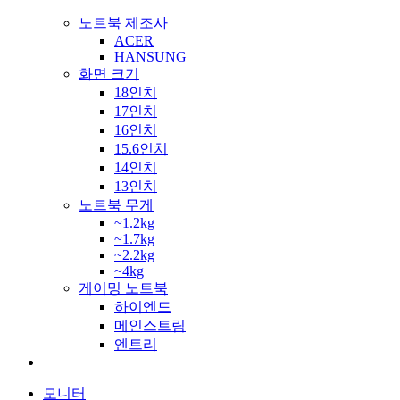
노트북 제조사
ACER
HANSUNG
화면 크기
18인치
17인치
16인치
15.6인치
14인치
13인치
노트북 무게
~1.2kg
~1.7kg
~2.2kg
~4kg
게이밍 노트북
하이엔드
메인스트림
엔트리
모니터