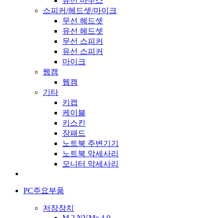
유선 마우스
스피커/헤드셋/마이크
무선 헤드셋
유선 헤드셋
무선 스피커
유선 스피커
마이크
웹캠
웹캠
기타
키캡
케이블
키스킨
장패드
노트북 주변기기
노트북 악세사리
모니터 악세사리
PC주요부품
저장장치
M.2 NVMe 4.0