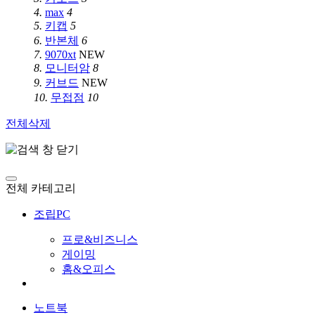
4.
max
4
5.
키캡
5
6.
반본체
6
7.
9070xt
NEW
8.
모니터암
8
9.
커브드
NEW
10.
무접점
10
전체삭제
전체 카테고리
조립PC
프로&비즈니스
게이밍
홈&오피스
노트북