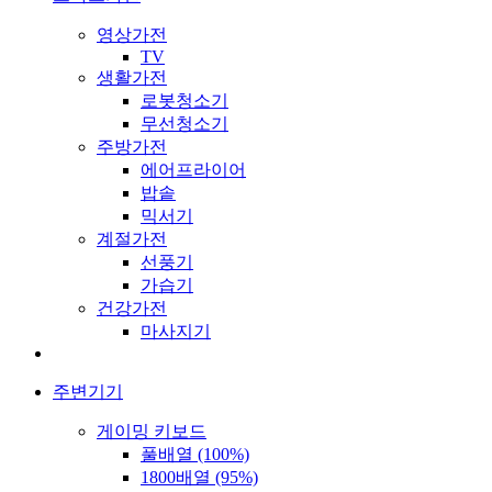
영상가전
TV
생활가전
로봇청소기
무선청소기
주방가전
에어프라이어
밥솥
믹서기
계절가전
선풍기
가습기
건강가전
마사지기
주변기기
게이밍 키보드
풀배열 (100%)
1800배열 (95%)