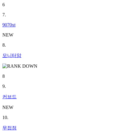
6
7.
9070xt
NEW
8.
모니터암
8
9.
커브드
NEW
10.
무접점