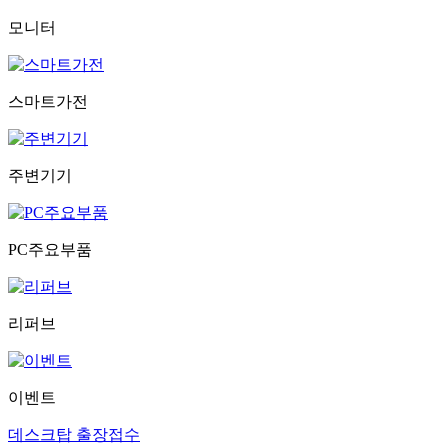
모니터
스마트가전
주변기기
PC주요부품
리퍼브
이벤트
데스크탑 출장접수