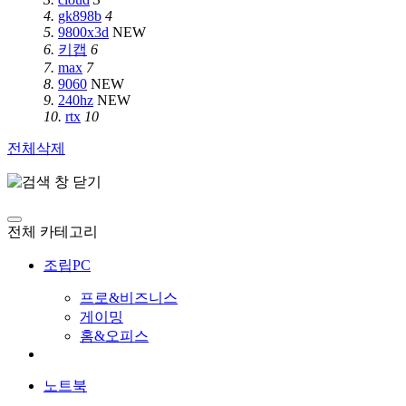
4.
gk898b
4
5.
9800x3d
NEW
6.
키캡
6
7.
max
7
8.
9060
NEW
9.
240hz
NEW
10.
rtx
10
전체삭제
전체 카테고리
조립PC
프로&비즈니스
게이밍
홈&오피스
노트북