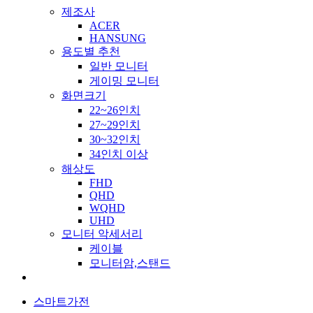
제조사
ACER
HANSUNG
용도별 추천
일반 모니터
게이밍 모니터
화면크기
22~26인치
27~29인치
30~32인치
34인치 이상
해상도
FHD
QHD
WQHD
UHD
모니터 악세서리
케이블
모니터암,스탠드
스마트가전