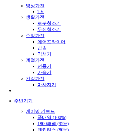
영상가전
TV
생활가전
로봇청소기
무선청소기
주방가전
에어프라이어
밥솥
믹서기
계절가전
선풍기
가습기
건강가전
마사지기
주변기기
게이밍 키보드
풀배열 (100%)
1800배열 (95%)
텐키리스 (80%)