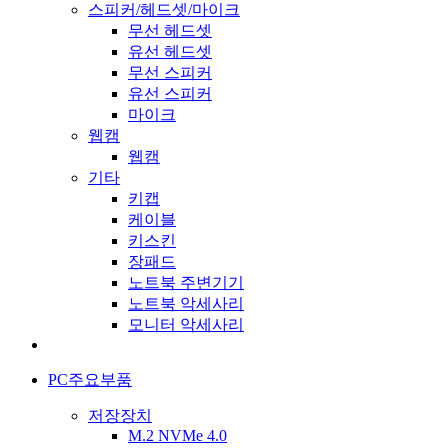
스피커/헤드셋/마이크
무선 헤드셋
유선 헤드셋
무선 스피커
유선 스피커
마이크
웹캠
웹캠
기타
키캡
케이블
키스킨
장패드
노트북 주변기기
노트북 악세사리
모니터 악세사리
PC주요부품
저장장치
M.2 NVMe 4.0