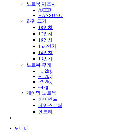
노트북 제조사
ACER
HANSUNG
화면 크기
18인치
17인치
16인치
15.6인치
14인치
13인치
노트북 무게
~1.2kg
~1.7kg
~2.2kg
~4kg
게이밍 노트북
하이엔드
메인스트림
엔트리
모니터