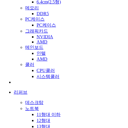
6.4cm(2.5형)
메모리
DDR5
PC케이스
PC케이스
그래픽카드
NVIDIA
AMD
메인보드
인텔
AMD
쿨러
CPU쿨러
시스템쿨러
리퍼브
데스크탑
노트북
11형대 이하
12형대
13형대