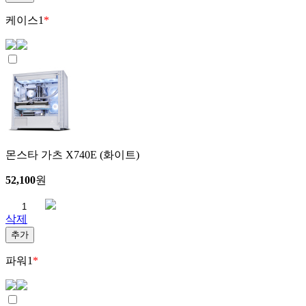
케이스
1
*
몬스타 가츠 X740E (화이트)
52,100
원
삭제
추가
파워
1
*