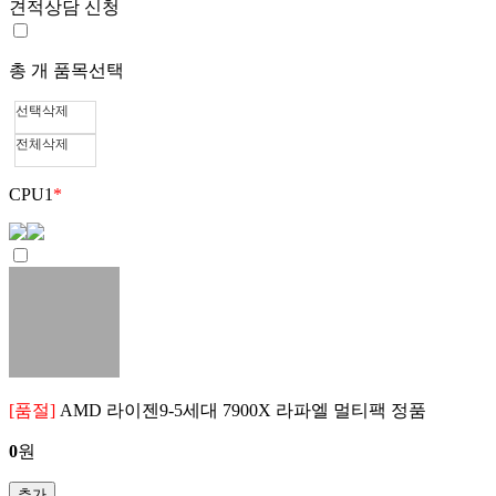
견적상담 신청
총
개 품목선택
선택삭제
전체삭제
CPU
1
*
[품절]
AMD 라이젠9-5세대 7900X 라파엘 멀티팩 정품
0
원
추가