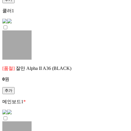
쿨러
1
[품절]
잘만 Alpha II A36 (BLACK)
0
원
추가
메인보드
1
*