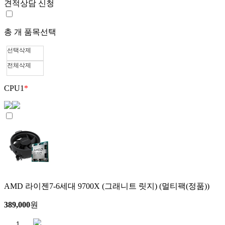
견적상담 신청
총
개 품목선택
선택삭제
전체삭제
CPU
1
*
AMD 라이젠7-6세대 9700X (그래니트 릿지) (멀티팩(정품))
389,000
원