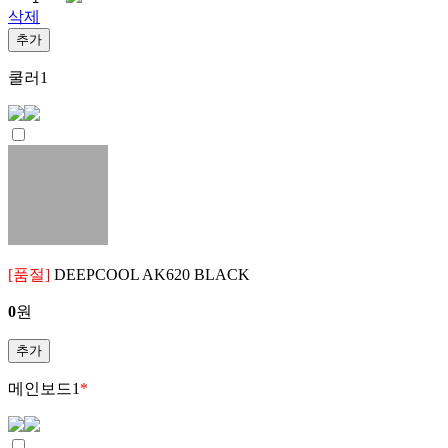
삭제
추가
쿨러
1
[품절]
DEEPCOOL AK620 BLACK
0
원
추가
메인보드
1
*