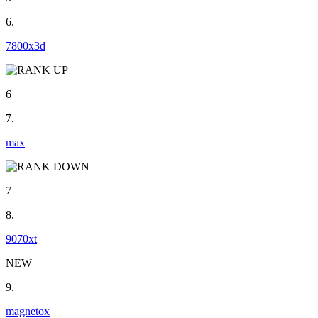
6.
7800x3d
6
7.
max
7
8.
9070xt
NEW
9.
magnetox