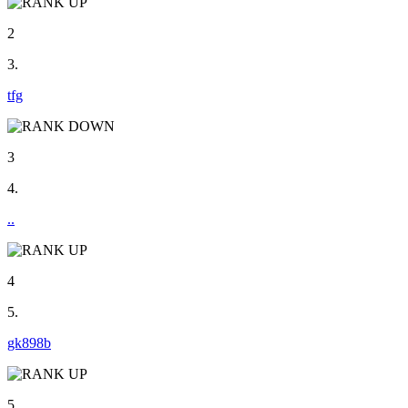
2
3.
tfg
3
4.
..
4
5.
gk898b
5