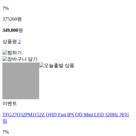
7%
375260
원
349,000
원
상품평
2
이벤트
TFG27Q32PM1152Z QHD Fast IPS QD Mini LED 320Hz 게이
밍
7%