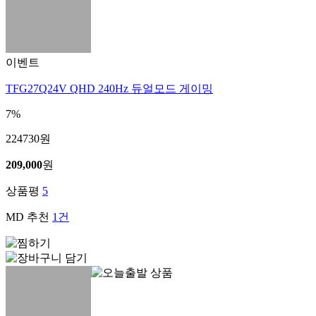
이벤트
TFG27Q24V QHD 240Hz 듀얼모드 게이밍
7%
224730
원
209,000
원
상품평
5
MD 추천
1
건