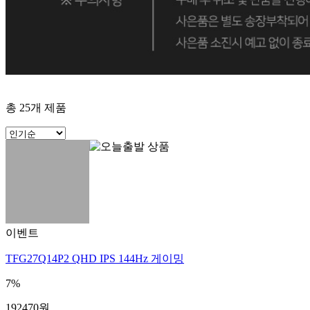
총
25
개 제품
이벤트
TFG27Q14P2 QHD IPS 144Hz 게이밍
7%
192470
원