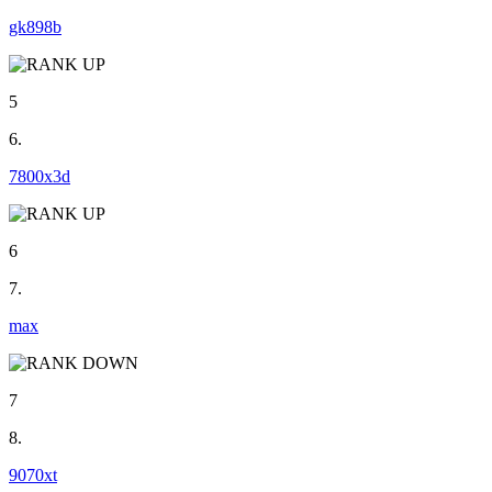
gk898b
5
6.
7800x3d
6
7.
max
7
8.
9070xt